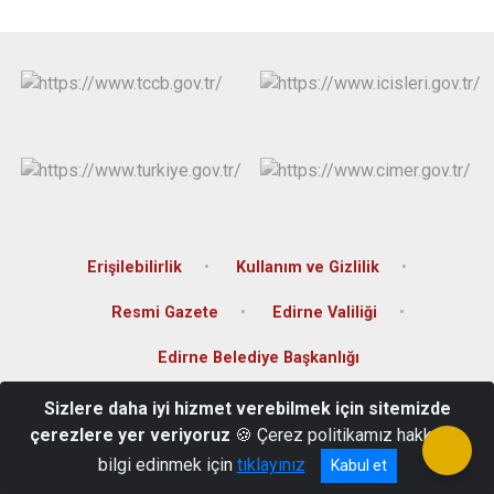
Erişilebilirlik
Kullanım ve Gizlilik
Resmi Gazete
Edirne Valiliği
Edirne Belediye Başkanlığı
Sizlere daha iyi hizmet verebilmek için sitemizde
Saraçilyas Mah. Çarşı Sok. No:1 İpsala/ Edirne
çerezlere yer veriyoruz
🍪 Çerez politikamız hakkında
0(284) 616 10 09
bilgi edinmek için
tıklayınız
Kabul et