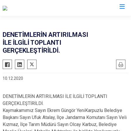
Edirne
DENETİMLERİN ARTIRILMASI
İLE İLGİLİ TOPLANTI
Enez
GERÇEKLEŞTİRİLDİ.
Havsa
İpsala
Keşan
10.12.2020
Lalapaşa
Meriç
DENETİMLERİN ARTIRILMASI İLE İLGİLİ TOPLANTI
Süloğlu
GERÇEKLEŞTİRİLDİ.
Uzunköprü
Kaymakamımız Sayın Ekrem Güngör YeniKarpuzlu Belediye
Başkanı Sayın Ufuk Atalay, İlçe Jandarma Komutanı Sayın Veli
Kızmaz, İlçe Tarım Müdürü Sayın Olcay Karbuz, Belediye