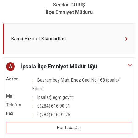
Serdar GÖRİŞ
İlçe Emniyet Müdürü
Kamu Hizmet Standartları
İpsala İlçe Emniyet Müdürlüğü
A
Adres
Bayrambey Mah. Enez Cad. No:168 İpsala/
Edirne
Mail
ipsala@egm.gov.tr
Telefon
0(284) 616 90 31
Fax
0(284) 616 91 75
Haritada Gör