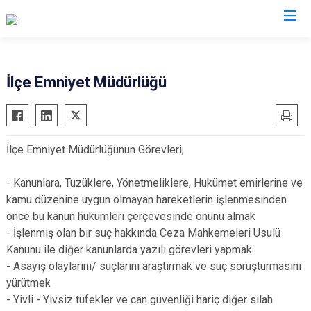
Edirne
İlçe Emniyet Müdürlüğü
Enez
Havsa
İlçe Emniyet Müdürlüğünün Görevleri;
İpsala
Keşan
- Kanunlara, Tüzüklere, Yönetmeliklere, Hükümet emirlerine ve
Lalapaşa
kamu düzenine uygun olmayan hareketlerin işlenmesinden
önce bu kanun hükümleri çerçevesinde önünü almak
Meriç
- İşlenmiş olan bir suç hakkında Ceza Mahkemeleri Usulü
Süloğlu
Kanunu ile diğer kanunlarda yazılı görevleri yapmak
Uzunköprü
- Asayiş olaylarını/ suçlarını araştırmak ve suç soruşturmasını
yürütmek
- Yivli - Yivsiz tüfekler ve can güvenliği hariç diğer silah