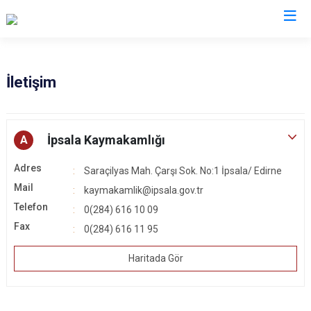
Edirne
İletişim
Enez
Havsa
İpsala Kaymakamlığı
A
İpsala
Adres
Saraçilyas Mah. Çarşı Sok. No:1 İpsala/ Edirne
Keşan
Mail
kaymakamlik@ipsala.gov.tr
Lalapaşa
Telefon
0(284) 616 10 09
Meriç
Fax
0(284) 616 11 95
Süloğlu
Haritada Gör
Uzunköprü