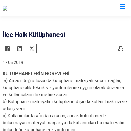
Edirne
İlçe Halk Kütüphanesi
Enez
Havsa
17.05.2019
İpsala
Keşan
KÜTÜPHANELERİN GÖREVLERİ
a) Amacı doğrultusunda kütüphane materyali seçer, sağlar;
Lalapaşa
kütüphanecilik teknik ve yöntemlerine uygun olarak düzenler
Meriç
ve kullanıcıların hizmetine sunar.
Süloğlu
b) Kütüphane materyalini kütüphane dışında kullanılmak üzere
ödünç verir.
Uzunköprü
c) Kullanıcılar tarafından aranan, ancak kütüphanede
bulunmayan materyali sağlar ya da kullanıcıları bu materyalin
bulunduğu kütüphanelere yönlendirir.