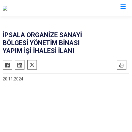
Edirne
İPSALA ORGANİZE SANAYİ
BÖLGESİ YÖNETİM BİNASI
Enez
YAPIM İŞİ İHALESİ İLANI
Havsa
İpsala
Keşan
20.11.2024
Lalapaşa
Meriç
Süloğlu
Uzunköprü